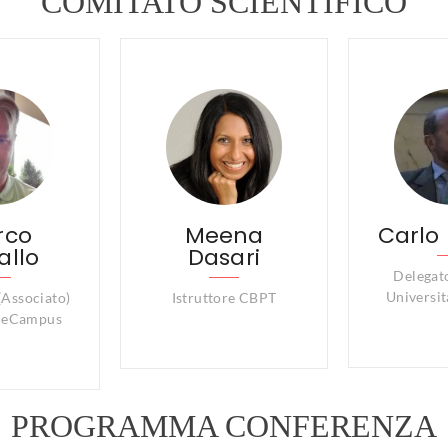
COMITATO SCIENTIFICO
rco
Meena
Carlo 
allo
Dasari
Delegato
Universi
(Associato)
Istruttore CBPT
à eCampus
PROGRAMMA CONFERENZA