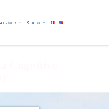
scrizione
Storico
la Cognitive
py