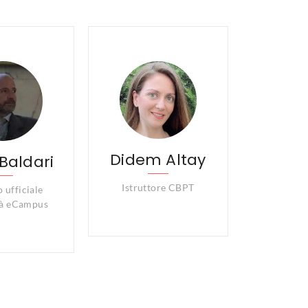
Didem Altay
Baldari
Istruttore CBPT
 ufficiale
tà eCampus