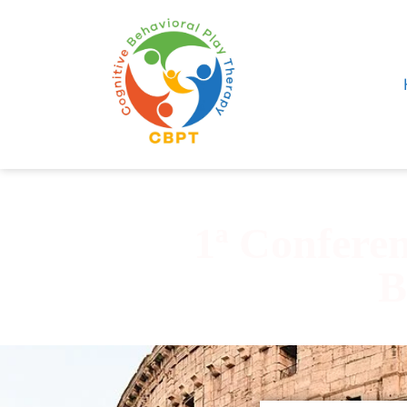
1ª Conferen
B