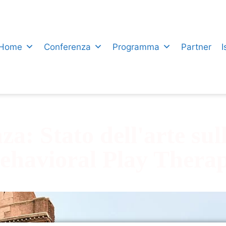
Home
Conferenza
Programma
Partner
I
za: Stato dell'arte sul
ehavioral Play Thera