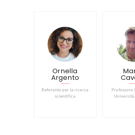
Ornella
Ma
Argento
Cav
Referente per la ricerca
Professore 
scientifica
Universit